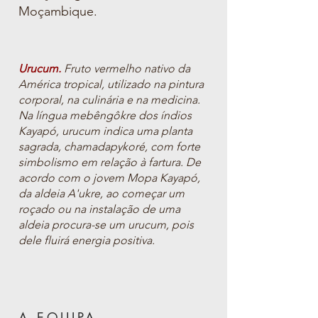
Moçambique.​
Urucum.
Fruto vermelho nativo da
América tropical, utilizado na pintura
corporal, na culinária e na medicina.
Na língua mebêngôkre dos índios
Kayapó, urucum indica uma planta
sagrada, chamadapykoré, com forte
simbo
lismo
em relação à fartura. De
acordo com o jovem Mopa Kayapó,
da aldeia A'ukre,
ao começar um
roçado ou na instalação de uma
aldeia procura-se
um urucum, pois
dele fluirá energia positiva.
A E
QUIPA