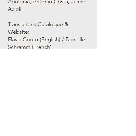
Apolônia, Antonio Costa, Jaime
Acioli.
Translations Catalogue &
Website:
Flavia Couto (English) / Danielle
Schramm (French)
Translations Books:
Agualusa - Daniel Hahn (English)
/ Gociante Patissa (Umbundu) /
Danielle Schramm (French) /
Teresa Arijon (Spanish)
Augusto dos Anjos & Marco
Tirelli - Leland
Guyer (English)
Photos and Videos - Bruno Veiga
and Francisco Baccaro